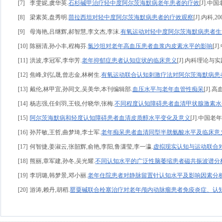
[7]
李雯妮,虞华英.
石杉碱甲治疗轻中度阿尔茨海默病老年患者的疗效
[J].中国
[8]
梁素英,盘秀明.
茴拉西坦对轻中度阿尔茨海默病患者的疗效观察
[J].内科,200
[9]
母海艳,吕继辉,郝智慧,李文杰,李沫.
有氧运动对轻中度阿尔茨海默病患者生
[10]
陈丽清,孙小丰,程梅芬.
氯沙坦对老年高血压患者血浆内皮素水平的影响
[J
[11]
洪波,李冠军,李华芳.
老年抑郁症患者认知症状的临床意义
[J].内科理论与实践,2
[12]
焦峰,刘弘晟,曾志金,林树生.
有氧运动联合认知刺激疗法对阿尔茨海默病患
[13]
戴伦,林甲宜,孙同文,吴美华,本刊编辑部.
血压水平与老年血管性痴呆
[J].高
[14]
杨志强,任剑羽,王锐,付晓华,张梅.
不同程度认知障碍患者血清甲状腺激素水
[15]
阿尔茨海默病和轻度认知障碍患者血清皮质醇水平变化及意义
[J].中国
[16]
孙芹敏,王哲,曲梦琦,李士军.
老年痴呆患者血清同型半胱氨酸水平及临床意
[17]
何智捷,姜淑云,张韶辉,俞艳,李阳,鲁潇莹,李一瀛.
虚拟现实认知与运动联合
[18]
熊丽,章军建,孙冬,吴光耀.
不同认知水平的广泛性脑萎缩患者磁共振波谱分
[19]
李玥璐,韩梦景,邓小丽.
老年住院患者对静脉留置针认知水平及影响因素分
[20]
游涛,赖丹,胡稻.
罂粟碱联合栓塞治疗对老年颅内动脉瘤患者免疫炎症、认