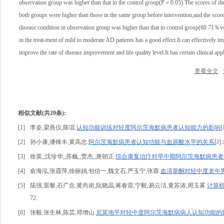
observation group was higher than that in the control group(P＜0.05).The scores of dim
both groups were higher than those in the same group before intervention,and the sco
disease condition in observation group was higher than that in control group(60.7
in the treat-ment of mild to moderate AD patients has a good effect.It can effectively 
improve the rate of disease improvement and life quality level.It has certain clinical app
查看全文
相似文献(共20条):
[1]
李姿,梁燕仪,陈谊.
认知功能训练对轻度阿尔茨海默病患者认知能力的影响
[2]
孙小康,潘锋丰,黄高忠.
阿尔茨海默病患者认知功能与血尿酸水平的关系
[J
[3]
徐英,;沈珍华,;苏巍,;贾杰,;唐朝正.
综合康复治疗对早中期阿尔茨海默病患者
[4]
俞海泓,张霞萍,徐丽娟,包信一,魏文石,严玉宁,张蓉.
血清睾酮对轻中度老年
[5]
陆强,雷黎,石广念,黄尚岗,阮晓晶,蒋春雷,宁毅,易云洁,黄苏涛,周玉雾.
计算
72.
[6]
张毅,张生林,陈芸,邓增山.
尼莫地平对轻中度阿尔茨海默病病人认知功能的