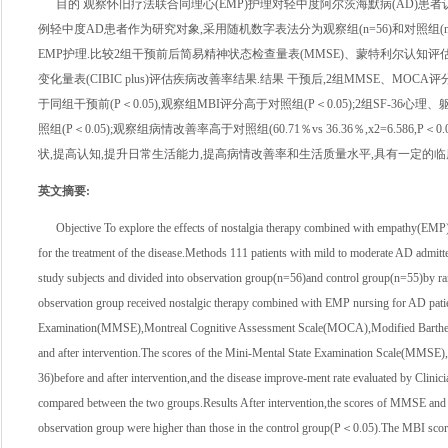
目的 观察怀旧疗法联合同理心(EMP)护理对轻中度阿尔茨海默病(AD)患者认知
例轻中度AD患者作为研究对象,采用随机数字表法分为观察组(n=56)和对照组
EMP护理.比较2组干预前后简易精神状态检查量表(MMSE)、蒙特利尔认知评估量表(
变化量表(CIBIC plus)评估疾病改善率结果.结果 干预后,2组MMSE、MOCA评
于同组干预前(P＜0.05),观察组MBI评分高于对照组(P＜0.05);2组SF-
照组(P＜0.05);观察组病情改善率高于对照组(60.71％vs 36.36％,x2=6
状,提高认知,提升日常生活能力,提高病情改善率和生活质量水平,具有一定的临
英文摘要
:
Objective To explore the effects of nostalgia therapy combined with empathy(EMP)
for the treatment of the disease.Methods 111 patients with mild to moderate AD admit
study subjects and divided into observation group(n=56)and control group(n=55)by ra
observation group received nostalgic therapy combined with EMP nursing for AD patien
Examination(MMSE),Montreal Cognitive Assessment Scale(MOCA),Modified Barthel 
and after intervention.The scores of the Mini-Mental State Examination Scale(MMS
36)before and after intervention,and the disease improve-ment rate evaluated by Clini
compared between the two groups.Results After intervention,the scores of MMSE and M
observation group were higher than those in the control group(P＜0.05).The MBI scores