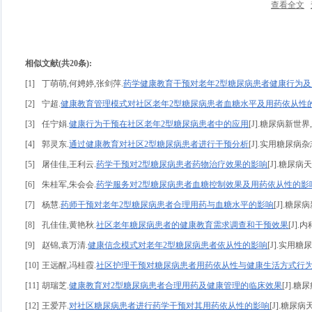
查看全文
相似文献(共20条):
[1]
丁萌萌,何娉婷,张剑萍.
药学健康教育干预对老年2型糖尿病患者健康行为
[2]
宁超.
健康教育管理模式对社区老年2型糖尿病患者血糖水平及用药依从性
[3]
任宁娟.
健康行为干预在社区老年2型糖尿病患者中的应用
[J].糖尿病新世界,20
[4]
郭灵东.
通过健康教育对社区2型糖尿病患者进行干预分析
[J].实用糖尿病杂志,2
[5]
屠佳佳,王利云.
药学干预对2型糖尿病患者药物治疗效果的影响
[J].糖尿病天
[6]
朱桂军,朱会会.
药学服务对2型糖尿病患者血糖控制效果及用药依从性的影
[7]
杨慧.
药师干预对老年2型糖尿病患者合理用药与血糖水平的影响
[J].糖尿病新
[8]
孔佳佳,黄艳秋.
社区老年糖尿病患者的健康教育需求调查和干预效果
[J].内科
[9]
赵锦,袁万清.
健康信念模式对老年2型糖尿病患者依从性的影响
[J].实用糖尿病
[10]
王远醒,冯桂霞.
社区护理干预对糖尿病患者用药依从性与健康生活方式行
[11]
胡瑞芝.
健康教育对2型糖尿病患者合理用药及健康管理的临床效果
[J].糖
[12]
王爱芹.
对社区糖尿病患者进行药学干预对其用药依从性的影响
[J].糖尿病天