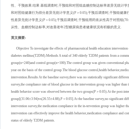
性、干预效果.结果 基线调查时,干预组和对照组血糖控制达标率差异无统计学意义(P＞0.
和对照组健康行为得分差异无统计学意义(P＞0.05);干预后调查时,干预组健康行为得分高于
性差异无统计学意义(P＞0.05);干预后调查时,干预组用药依从性高于对照组(70.
从性、血糖控制达标率,对改善老年2型糖尿病患者健康状况有积极的意义.
英文摘要
:
Objective To investigate the effects of pharmaceutical health education intervention
diabetes mellitus(T2DM).Methods A total of 340 elderly T2DM patients from a commun
group(n=240)and control group(n=100).The control group was given conventional pharm
year on the basis of the control group.The blood glucose control,health behavior,medi
intervention.Results At the baseline survey,there was no statistically significant diff
survey,the compliance rate of blood glucose in the intervention group was higher than
health behavior score was observed between the two groups(P＞0.05).At the post-interve
group[(31.06±3.94)vs(26.55±4.88),P＜0.05].At the baseline survey,no significant dif
intervention survey,the medication compliance in the in-tervention group was higher
intervention can effectively improve the health behavior,medication compliance and com
status of elderly T2DM patients.