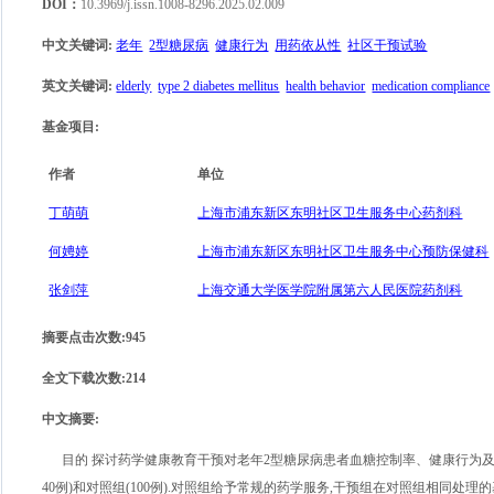
DOI：
10.3969/j.issn.1008-8296.2025.02.009
中文关键词
:
老年
2型糖尿病
健康行为
用药依从性
社区干预试验
英文关键词
:
elderly
type 2 diabetes mellitus
health behavior
medication compliance
基金项目
:
作者
单位
丁萌萌
上海市浦东新区东明社区卫生服务中心药剂科
何娉婷
上海市浦东新区东明社区卫生服务中心预防保健科
张剑萍
上海交通大学医学院附属第六人民医院药剂科
摘要点击次数
:
945
全文下载次数
:
214
中文摘要
:
目的 探讨药学健康教育干预对老年2型糖尿病患者血糖控制率、健康行为及用
40例)和对照组(100例).对照组给予常规的药学服务,干预组在对照组相同