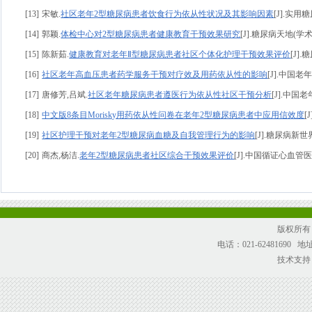
[13]
宋敏.
社区老年2型糖尿病患者饮食行为依从性状况及其影响因素
[J].实用糖尿
[14]
郭颖.
体检中心对2型糖尿病患者健康教育干预效果研究
[J].糖尿病天地(学术刊)
[15]
陈新茹.
健康教育对老年Ⅱ型糖尿病患者社区个体化护理干预效果评价
[J].
[16]
社区老年高血压患者药学服务干预对疗效及用药依从性的影响
[J].中国
[17]
唐修芳,吕斌.
社区老年糖尿病患者遵医行为依从性社区干预分析
[J].中国老年
[18]
中文版8条目Morisky用药依从性问卷在老年2型糖尿病患者中应用信效度
[
[19]
社区护理干预对老年2型糖尿病血糖及自我管理行为的影响
[J].糖尿病新世
[20]
商杰,杨洁.
老年2型糖尿病患者社区综合干预效果评价
[J].中国循证心血管医学杂志
版权所有
电话：021-62481690
技术支持