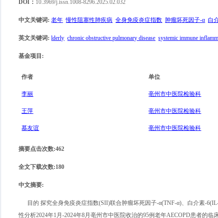
DOI：
10.3969/j.issn.1008-8296.2025.02.032
中文关键词
:
老年
慢性阻塞性肺疾病
全身免疫炎症指数
肿瘤坏死因子-α
白介
英文关键词
:
lderly
chronic obstructive pulmonary disease
systemic immune inflamm
基金项目
:
作者
单位
李丽
亳州市中医院检验科
王萍
亳州市中医院检验科
慕友谊
亳州市中医院检验科
摘要点击次数
:
462
全文下载次数
:
180
中文摘要
:
目的 探究全身免疫炎症指数(SII)联合肿瘤坏死因子-α(TNF-α)、白介素-
性分析2024年1月-2024年8月亳州市中医院收治的95例老年AECOPD患者的临床资料