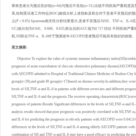
果将患者分为预后良好组(n=64)与预后不良组(n=31).比较不同疾病严重程度及预后患者
系,绘制受试者工作特征(ROC)曲线分析上述指标及联合对于患者不良预后的预测效能
义(P＜0.05).Spearman相关性分析结果显示,患者不良预后与SII、TNF-α、IL-
UC)值分别为0.641、0.668、0.635,联合后的AUC值为0.717.结论 不同疾病
联,SII联合TNF-α、IL-6对于预测老年AECOPD患者预后可能具有较好的效能.
英文摘要
:
Objective To explore the value of systemic immune inflammatory index(SII)combine
prognosis of acute exacerbation of chro-nic obstructive pulmonary disease(AECOPD)in e
with AECOPD admitted to Hospital of Traditional Chinese Medicine of Bozhou City f
group(n=29),and grade Ⅳ group(n=17)based on disease severity.In addition,they wer
levels of SII,TNF-α and IL-6 in patients with different severi-ties and different prog
SII,TNF-α and IL-6 and the prognosis.The receiver operating characteristic(ROC)curve w
prognosis of patients.Results Significant differences in the levels of SII,TNF-α and
analysis results showed that poor prognosis was positively correlated with SII,TNF
and IL-6 for predicting the prognosis in eld-erly patients with AECOPD were 0.641,0
differences in the levels of SII,TNF-α and IL-6 among elderly AECOPD patients with di
combination of SII and TNF-α and IL-6 may have a good efficacy in predicting the pr