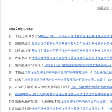
查看全文
相似文献(共20条):
[1]
李丽,王萍,慕友谊.
SII联合TNF-α、IL-6水平评估老年慢性阻塞性肺疾
[2]
范艳妮,王璋.
免疫炎症指数联合预后营养指数对老年慢性阻塞性肺疾病急
[3]
郑生华,游琴.
丹红注射液联合西药治疗老年慢性阻塞性肺疾病急性加重期
[4]
农英,林江涛.
慢性阻塞性肺疾病患者急性加重期饮食摄入与血清瘦素水平
[5]
隋晓俊,康军阳,宫艳飞.
乌司他丁治疗慢性阻塞性肺疾病急性加重期的临床
[6]
李艳如.
老年慢性阻塞性肺疾病患者吸烟与肿瘤坏死因子-α介导全身炎症反
[7]
刘志兵.
慢性阻塞性肺疾病合并全身炎症反应综合征患者血清白介素-6、白介
[8]
左皓环,刘雅琼,郑云,徐明艳,邵润霞,刘剑波.
SIRI、SII对慢性阻塞性肺疾
[9]
血清肿瘤坏死因子受体6对老年慢性阻塞性肺疾病急性加重期合并呼吸衰
[10]
谢俊勇,杨辉红,陈小艳,王微微,李强.
慢性阻塞性肺疾病患者血清白介素6、
[11]
陈磊,吴剑卿.
慢性阻塞性肺疾病急性加重期合并肺结核患者外周血清中IL-6、T