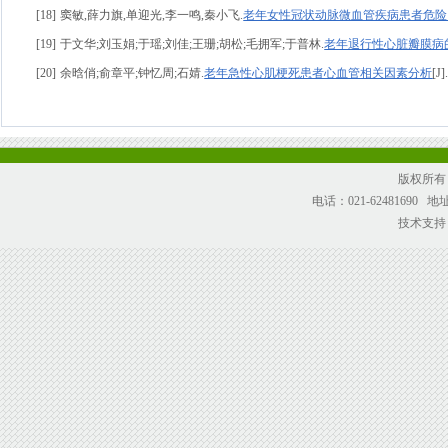
[18]
窦敏,薛力旗,单迎光,李一鸣,秦小飞.
老年女性冠状动脉微血管疾病患者危险
[19]
于文华;刘玉娟;于瑶;刘佳;王珊;胡松;毛拥军;于普林.
老年退行性心脏瓣膜病
[20]
余晗俏;俞章平;钟忆周;石婧.
老年急性心肌梗死患者心血管相关因素分析
[J
版权所有
电话：021-62481690
技术支持