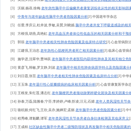
[3]
沃丽,杨蓓,徐梅.
老年急性脑卒中后偏瘫患者康复训练依从性的相关影响因
[4]
中青年与老年缺血性脑卒中患者危险因素分析
[J].中国老年学杂志
[5]
任蕾,李庆云,杜井波,李敏,吴贇,刘晓嫣.
脑卒中患者并发下呼吸道感染的相
[6]
方根强,胡燕,高艳虹.
老年高血压患者体位性低血压的相关因素分析和干预
[7]
郭琼.
老年脑卒中患者相关性肺炎危险因素及临床特点研究
[J].心血管病防治知识
[8]
江建强,王治忠.
老年急性心肌梗死患者死亡相关因素分析
[J].临床心血管病杂志,2
[9]
施学进,沈翠华,曹坤跃.
老年脑卒中患者医院内获得性肺炎及其相关独立危
[10]
黄彦飞,韩敏,罗文静,刘波.
老年脑卒中相关性肺炎病原学特点及危险因素分
[11]
刘日霞,张茁.
老年脑卒中患者相关性肺炎危险因素及临床特点分析
[J].中
[12]
王玉珠.
老年退行性心脏瓣膜病的临床相关因素分析
[J].心血管康复医学杂志,200
[13]
王根发,朱红莲,潘志红.
老年脑梗死患者颈动脉粥样硬化斑块及相关因素分
[14]
孙泰;万磊;陆雅春;宁芬;李婷婷;卢峰;忻凌;汪元;石婧.
老年人类风湿性关节炎
[15]
骆杭丽;何红飞;王欣;吴亦;施婵宏;孟丽.
老年脑卒中患者危险因素分析
[J].中
[16]
程秀峰,谭魁麟,谭军.
老年类风湿性关节炎患者自身抗体检测及其临床意义
[
[17]
王成桓.
社区缺血性脑卒中患者二级预防现状及再发脑卒中相关危险因素的