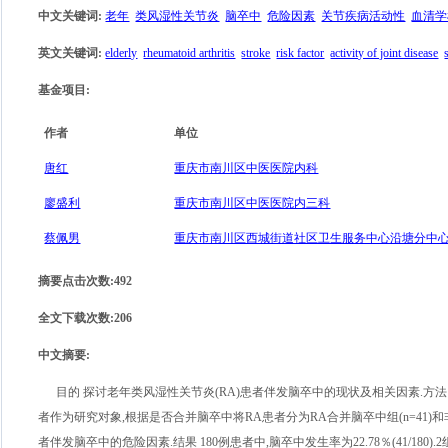
中文关键词
:
老年
类风湿性关节炎
脑卒中
危险因素
关节疾病活动性
血清学
英文关键词
:
elderly
rheumatoid arthritis
stroke
risk factor
activity of joint disease
基金项目
:
作者
单位
唐红
重庆市南川区中医医院内科
廖盛利
重庆市南川区中医医院内三科
蔡佩男
重庆市南川区西城街道社区卫生服务中心沿塘分中
摘要点击次数
:
492
全文下载次数
:
206
中文摘要
:
目的 探讨老年类风湿性关节炎(RA)患者伴发脑卒中的现状及相关因素.方法 回
者作为研究对象,根据是否合并脑卒中将RA患者分为RA合并脑卒中组(n=41)和非脑
者伴发脑卒中的危险因素.结果 180例患者中,脑卒中发生率为22.78％(41/18