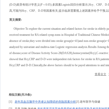
(D-D)差异有统计学意义(P＜0.05).多因素Logistic回归分析显示,Hcy、
高,可能与Hcy、CRP、D-D等因素有关,提示临床需重视上述因素并给予干预,
英文摘要
:
Objective To explore the current situation and related factors for stroke in elderl
received treatment for RA related symp-toms in Hospital of Traditional Chinese Med
absence of stroke,they were divided into stroke group(n=41)and non-stroke group(n=139
analyzed by univariate and multiva-riate Logistic regression analysis.Results Among t
of disease,score of Disease Activity Score-28(DAS28),homocysteine(Hcy),C-reactive
showed that Hcy,CRP and D-D were independent risk factors for stroke in RA patients
Hcy,CRP and D-D.Clinically,the above factors should to be payed attentions to and inte
查看全文
相似文献(共20条):
[1]
老年高血压脑卒中患者认知障碍的危险因素分析
[J].老年医学与保健
[2]
吴燕,刘艳,张伶姝.
老年类风湿关节炎骨质疏松患者骨折风险及相关影响因