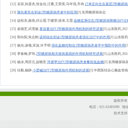
[12]
吴琼,孙彦杰,张金佳,汪雁,王荣英,马年强,齐冉.
订单定向生在基层2型糖尿
[13]
胰岛素泵在初诊2型糖尿病患者中的应用
[J].实用糖尿病杂志
[14]
赵桂东,曲燕,邱云霞,于建荣,徐涛,王霞.
血糖监测仪在2型糖尿病降糖治疗过
[15]
崔德芝,武雪扬.
黄连素治疗2型糖尿病作用机制的研究进展
[J].山东医药,2021,
[16]
郭向阳,朱志刚.
诺和锐在初诊2型糖尿病患者强化治疗中的作用
[J].山东医药,2
[17]
杨光,谈颂,宋波,许予明.
强化血糖控制在2型糖尿病患者卒中预防中的作用
[
[18]
李春梅;罗玮.
2型糖尿病相关致病基因的作用机制研究进展
[J].山东医药,2024(
[19]
杨冰,周庆元,赵晓宏.
拜唐苹治疗2型糖尿病患者餐前低血糖
[J].实用糖尿病杂志,
[20]
任毅,杨静.
小檗碱治疗2型糖尿病作用机制的进展
[J].中西医结合心脑血管病杂志,2
版权所有
电话：021-62481690
技术支持