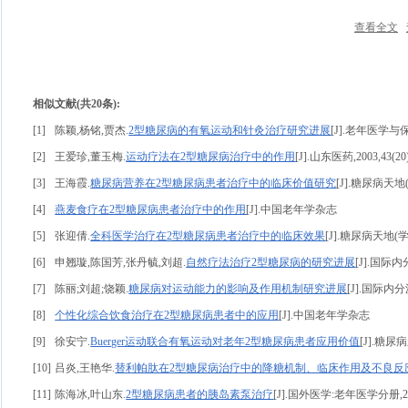
查看全文
相似文献(共20条):
[1]
陈颖,杨铭,贾杰.
2型糖尿病的有氧运动和针灸治疗研究进展
[J].老年医学与保健,
[2]
王爱珍,董玉梅.
运动疗法在2型糖尿病治疗中的作用
[J].山东医药,2003,43(20)
[3]
王海霞.
糖尿病营养在2型糖尿病患者治疗中的临床价值研究
[J].糖尿病天地(学
[4]
燕麦食疗在2型糖尿病患者治疗中的作用
[J].中国老年学杂志
[5]
张迎倩.
全科医学治疗在2型糖尿病患者治疗中的临床效果
[J].糖尿病天地(学术
[6]
申翘璇,陈国芳,张丹毓,刘超.
自然疗法治疗2型糖尿病的研究进展
[J].国际内
[7]
陈丽;刘超;饶颖.
糖尿病对运动能力的影响及作用机制研究进展
[J].国际内分泌
[8]
个性化综合饮食治疗在2型糖尿病患者中的应用
[J].中国老年学杂志
[9]
徐安宁.
Buerger运动联合有氧运动对老年2型糖尿病患者应用价值
[J].糖尿病新
[10]
吕炎,王艳华.
替利帕肽在2型糖尿病治疗中的降糖机制、临床作用及不良反
[11]
陈海冰,叶山东.
2型糖尿病患者的胰岛素泵治疗
[J].国外医学:老年医学分册,2003,