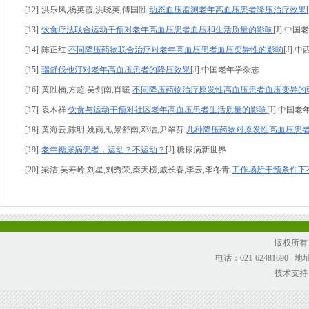
[12]
洪乐凤,杨英霞,洪晓英,傅国胜.
动态血压监测老年高血压患者降压治疗效果
[13]
饮食疗法联合运动干预对老年高血压患者血压和生活质量的影响
[J].中
[14]
陈正红.
不同降压药物联合治疗对老年高血压患者血压变异性的影响
[J].
[15]
瑞舒伐他汀对老年高血压患者的降压效果
[J].中国老年学杂志
[16]
黄胜楠,方超,吴剑南,肖暖.
不同降压药物治疗原发性高血压患者血压变异的
[17]
袁木祥.
饮食与运动干预对社区老年高血压患者生活质量的影响
[J].中国老年学
[18]
黄海云,陈明,姚雨凡,景舒南,邓洁,尹翠芬.
几种降压药物对原发性高血压患
[19]
老年糖尿病患者，运动？不运动？
[J].糖尿病新世界
[20]
梁洁,吴寿岭,刘星,刘秀荣,秦天榜,戚长春,李云,李冬青.
工作场所干预条件下
版权所有
电话：021-62481690
技术支持