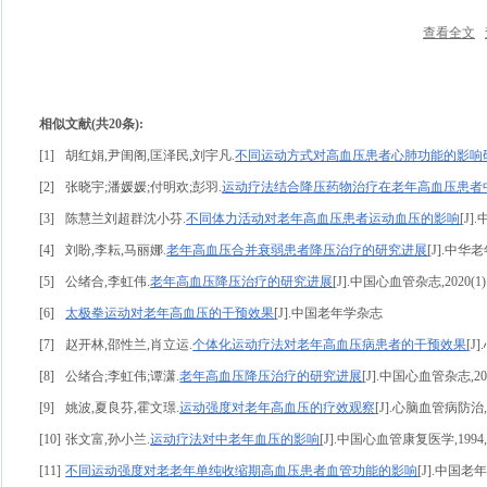
查看全文
相似文献(共20条):
[1]
胡红娟,尹闺阁,匡泽民,刘宇凡.
不同运动方式对高血压患者心肺功能的影响
[2]
张晓宇;潘媛媛;付明欢;彭羽.
运动疗法结合降压药物治疗在老年高血压患者
[3]
陈慧兰刘超群沈小芬.
不同体力活动对老年高血压患者运动血压的影响
[J]
[4]
刘盼,李耘,马丽娜.
老年高血压合并衰弱患者降压治疗的研究进展
[J].中华老
[5]
公绪合,李虹伟.
老年高血压降压治疗的研究进展
[J].中国心血管杂志,2020(1):7
[6]
太极拳运动对老年高血压的干预效果
[J].中国老年学杂志
[7]
赵开林,邵性兰,肖立运.
个体化运动疗法对老年高血压病患者的干预效果
[J]
[8]
公绪合;李虹伟;谭潇.
老年高血压降压治疗的研究进展
[J].中国心血管杂志,2020,
[9]
姚波,夏良芬,霍文璟.
运动强度对老年高血压的疗效观察
[J].心脑血管病防治,200
[10]
张文富,孙小兰.
运动疗法对中老年血压的影响
[J].中国心血管康复医学,1994,3(2
[11]
不同运动强度对老老年单纯收缩期高血压患者血管功能的影响
[J].中国